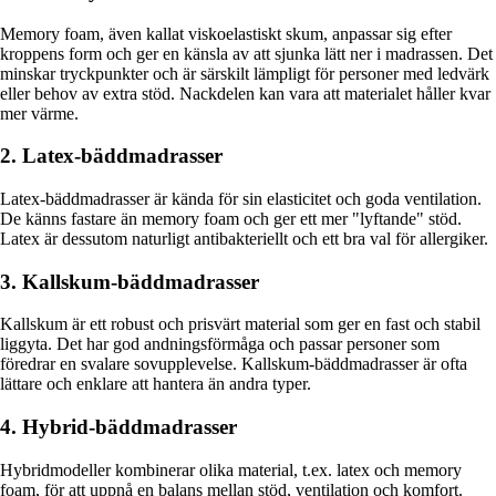
Memory foam, även kallat viskoelastiskt skum, anpassar sig efter
kroppens form och ger en känsla av att sjunka lätt ner i madrassen. Det
minskar tryckpunkter och är särskilt lämpligt för personer med ledvärk
eller behov av extra stöd. Nackdelen kan vara att materialet håller kvar
mer värme.
2. Latex-bäddmadrasser
Latex-bäddmadrasser är kända för sin elasticitet och goda ventilation.
De känns fastare än memory foam och ger ett mer "lyftande" stöd.
Latex är dessutom naturligt antibakteriellt och ett bra val för allergiker.
3. Kallskum-bäddmadrasser
Kallskum är ett robust och prisvärt material som ger en fast och stabil
liggyta. Det har god andningsförmåga och passar personer som
föredrar en svalare sovupplevelse. Kallskum-bäddmadrasser är ofta
lättare och enklare att hantera än andra typer.
4. Hybrid-bäddmadrasser
Hybridmodeller kombinerar olika material, t.ex. latex och memory
foam, för att uppnå en balans mellan stöd, ventilation och komfort.