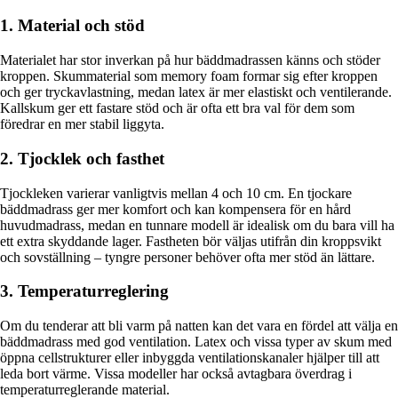
1. Material och stöd
Materialet har stor inverkan på hur bäddmadrassen känns och stöder
kroppen. Skummaterial som memory foam formar sig efter kroppen
och ger tryckavlastning, medan latex är mer elastiskt och ventilerande.
Kallskum ger ett fastare stöd och är ofta ett bra val för dem som
föredrar en mer stabil liggyta.
2. Tjocklek och fasthet
Tjockleken varierar vanligtvis mellan 4 och 10 cm. En tjockare
bäddmadrass ger mer komfort och kan kompensera för en hård
huvudmadrass, medan en tunnare modell är idealisk om du bara vill ha
ett extra skyddande lager. Fastheten bör väljas utifrån din kroppsvikt
och sovställning – tyngre personer behöver ofta mer stöd än lättare.
3. Temperaturreglering
Om du tenderar att bli varm på natten kan det vara en fördel att välja en
bäddmadrass med god ventilation. Latex och vissa typer av skum med
öppna cellstrukturer eller inbyggda ventilationskanaler hjälper till att
leda bort värme. Vissa modeller har också avtagbara överdrag i
temperaturreglerande material.