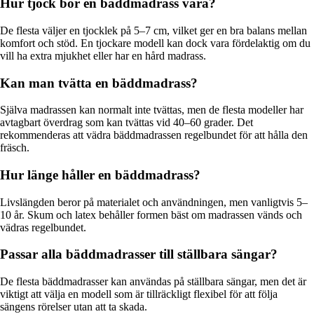
Hur tjock bör en bäddmadrass vara?
De flesta väljer en tjocklek på 5–7 cm, vilket ger en bra balans mellan
komfort och stöd. En tjockare modell kan dock vara fördelaktig om du
vill ha extra mjukhet eller har en hård madrass.
Kan man tvätta en bäddmadrass?
Själva madrassen kan normalt inte tvättas, men de flesta modeller har
avtagbart överdrag som kan tvättas vid 40–60 grader. Det
rekommenderas att vädra bäddmadrassen regelbundet för att hålla den
fräsch.
Hur länge håller en bäddmadrass?
Livslängden beror på materialet och användningen, men vanligtvis 5–
10 år. Skum och latex behåller formen bäst om madrassen vänds och
vädras regelbundet.
Passar alla bäddmadrasser till ställbara sängar?
De flesta bäddmadrasser kan användas på ställbara sängar, men det är
viktigt att välja en modell som är tillräckligt flexibel för att följa
sängens rörelser utan att ta skada.