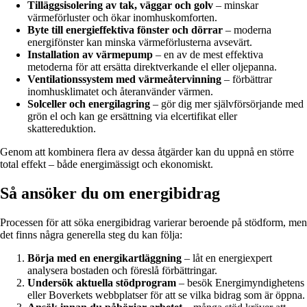
Tilläggsisolering av tak, väggar och golv
– minskar
värmeförluster och ökar inomhuskomforten.
Byte till energieffektiva fönster och dörrar
– moderna
energifönster kan minska värmeförlusterna avsevärt.
Installation av värmepump
– en av de mest effektiva
metoderna för att ersätta direktverkande el eller oljepanna.
Ventilationssystem med värmeåtervinning
– förbättrar
inomhusklimatet och återanvänder värmen.
Solceller och energilagring
– gör dig mer självförsörjande med
grön el och kan ge ersättning via elcertifikat eller
skattereduktion.
Genom att kombinera flera av dessa åtgärder kan du uppnå en större
total effekt – både energimässigt och ekonomiskt.
Så ansöker du om energibidrag
Processen för att söka energibidrag varierar beroende på stödform, men
det finns några generella steg du kan följa:
Börja med en energikartläggning
– låt en energiexpert
analysera bostaden och föreslå förbättringar.
Undersök aktuella stödprogram
– besök Energimyndighetens
eller Boverkets webbplatser för att se vilka bidrag som är öppna.