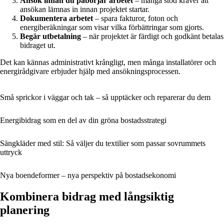
Ansök innan du påbörjar arbetet
– många stöd kräver att
ansökan lämnas in innan projektet startar.
Dokumentera arbetet
– spara fakturor, foton och
energiberäkningar som visar vilka förbättringar som gjorts.
Begär utbetalning
– när projektet är färdigt och godkänt betalas
bidraget ut.
Det kan kännas administrativt krångligt, men många installatörer och
energirådgivare erbjuder hjälp med ansökningsprocessen.
Små sprickor i väggar och tak – så upptäcker och reparerar du dem
Energibidrag som en del av din gröna bostadsstrategi
Sängkläder med stil: Så väljer du textilier som passar sovrummets
uttryck
Nya boendeformer – nya perspektiv på bostadsekonomi
Kombinera bidrag med långsiktig
planering