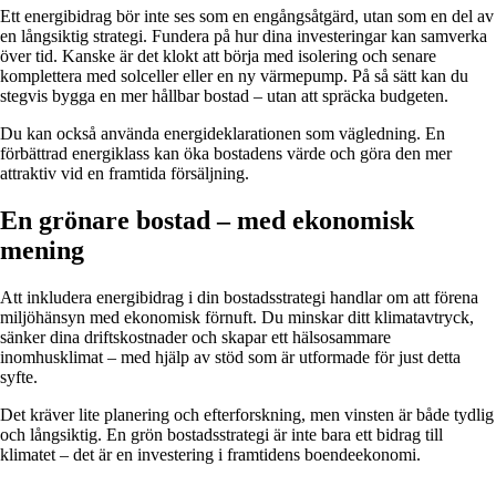
Ett energibidrag bör inte ses som en engångsåtgärd, utan som en del av
en långsiktig strategi. Fundera på hur dina investeringar kan samverka
över tid. Kanske är det klokt att börja med isolering och senare
komplettera med solceller eller en ny värmepump. På så sätt kan du
stegvis bygga en mer hållbar bostad – utan att spräcka budgeten.
Du kan också använda energideklarationen som vägledning. En
förbättrad energiklass kan öka bostadens värde och göra den mer
attraktiv vid en framtida försäljning.
En grönare bostad – med ekonomisk
mening
Att inkludera energibidrag i din bostadsstrategi handlar om att förena
miljöhänsyn med ekonomisk förnuft. Du minskar ditt klimatavtryck,
sänker dina driftskostnader och skapar ett hälsosammare
inomhusklimat – med hjälp av stöd som är utformade för just detta
syfte.
Det kräver lite planering och efterforskning, men vinsten är både tydlig
och långsiktig. En grön bostadsstrategi är inte bara ett bidrag till
klimatet – det är en investering i framtidens boendeekonomi.