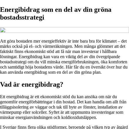
Energibidrag som en del av din gröna
bostadsstrategi
Att göra bostaden mer energieffektiv är inte bara bra för klimatet – det
märks också på el- och värmeräkningen. Men många glömmer att det
faktiskt finns ekonomiskt stöd att få när man investerar i hållbara
lösningar. Energibidrag kan vara en viktig del av din övergripande
bostadsstrategi om du vill minska energiförbrukningen, öka komforten
och samtidigt höja bostadens värde. Här får du en översikt över hur du
kan använda energibidrag som en del av din gröna plan.
Vad är energibidrag?
Ett energibidrag är ett ekonomiskt stöd du kan ansöka om när du
genomför energiförbättringar i din bostad. Det kan handla om allt från
tilläggsisolering av väggar och tak till byte av fönster, installation av
värmepump eller solceller. Syftet är att uppmuntra investeringar som
minskar energianvändningen och koldioxidutsläppen.
I Sverige finns flera olika stödformer, beroende på vilken typ av åtgärd