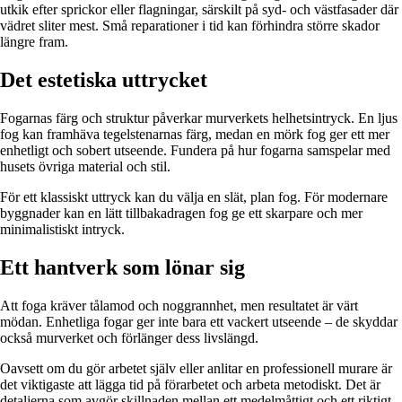
utkik efter sprickor eller flagningar, särskilt på syd- och västfasader där
vädret sliter mest. Små reparationer i tid kan förhindra större skador
längre fram.
Det estetiska uttrycket
Fogarnas färg och struktur påverkar murverkets helhetsintryck. En ljus
fog kan framhäva tegelstenarnas färg, medan en mörk fog ger ett mer
enhetligt och sobert utseende. Fundera på hur fogarna samspelar med
husets övriga material och stil.
För ett klassiskt uttryck kan du välja en slät, plan fog. För modernare
byggnader kan en lätt tillbakadragen fog ge ett skarpare och mer
minimalistiskt intryck.
Ett hantverk som lönar sig
Att foga kräver tålamod och noggrannhet, men resultatet är värt
mödan. Enhetliga fogar ger inte bara ett vackert utseende – de skyddar
också murverket och förlänger dess livslängd.
Oavsett om du gör arbetet själv eller anlitar en professionell murare är
det viktigaste att lägga tid på förarbetet och arbeta metodiskt. Det är
detaljerna som avgör skillnaden mellan ett medelmåttigt och ett riktigt