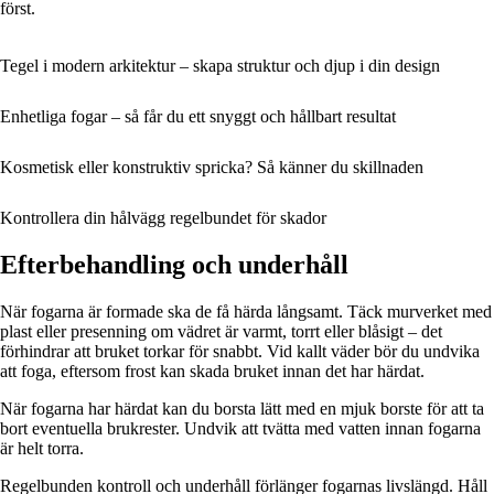
först.
Tegel i modern arkitektur – skapa struktur och djup i din design
Enhetliga fogar – så får du ett snyggt och hållbart resultat
Kosmetisk eller konstruktiv spricka? Så känner du skillnaden
Kontrollera din hålvägg regelbundet för skador
Efterbehandling och underhåll
När fogarna är formade ska de få härda långsamt. Täck murverket med
plast eller presenning om vädret är varmt, torrt eller blåsigt – det
förhindrar att bruket torkar för snabbt. Vid kallt väder bör du undvika
att foga, eftersom frost kan skada bruket innan det har härdat.
När fogarna har härdat kan du borsta lätt med en mjuk borste för att ta
bort eventuella brukrester. Undvik att tvätta med vatten innan fogarna
är helt torra.
Regelbunden kontroll och underhåll förlänger fogarnas livslängd. Håll