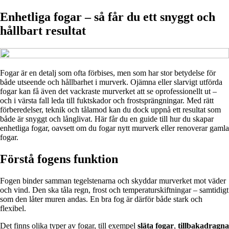
Enhetliga fogar – så får du ett snyggt och
hållbart resultat
Fogar är en detalj som ofta förbises, men som har stor betydelse för
både utseende och hållbarhet i murverk. Ojämna eller slarvigt utförda
fogar kan få även det vackraste murverket att se oprofessionellt ut –
och i värsta fall leda till fuktskador och frostsprängningar. Med rätt
förberedelser, teknik och tålamod kan du dock uppnå ett resultat som
både är snyggt och långlivat. Här får du en guide till hur du skapar
enhetliga fogar, oavsett om du fogar nytt murverk eller renoverar gamla
fogar.
Förstå fogens funktion
Fogen binder samman tegelstenarna och skyddar murverket mot väder
och vind. Den ska tåla regn, frost och temperaturskiftningar – samtidigt
som den låter muren andas. En bra fog är därför både stark och
flexibel.
Det finns olika typer av fogar, till exempel
släta fogar
,
tillbakadragna