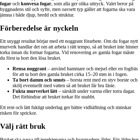
fogar
och
konvexa fogar
, som alla ger olika uttryck. Valet beror på
byggnadens stil och syfte, men oavsett typ gäller att fogarna ska vara
jämna i både djup, bredd och struktur.
Förberedelse är nyckeln
Ett snyggt resultat börjar med ett noggrant förarbete. Om du fogar nytt
murverk handlar det om att arbeta i rätt tempo, så att bruket inte hinner
torka innan du formar fogarna. Vid renovering av gamla fogar måste
du först ta bort den lösa bruket.
Rensa noggrant
– använd hammare och mejsel eller en fogfräs
för att ta bort den gamla bruket cirka 15–20 mm in i fogen.
Ta bort damm och smuts
– borsta rent med en styv borste och
skölj eventuellt med vatten så att bruket får bra fäste.
Fukta murverket lätt
– särskilt under varma eller torra dagar.
Det förhindrar att bruket torkar för snabbt.
Ett rent och lätt fuktigt underlag ger bättre vidhäftning och minskar
risken för sprickor.
Välj rätt bruk
Bruket ska passa till tegelstenarna och byggnadens ålder. För äldre hus