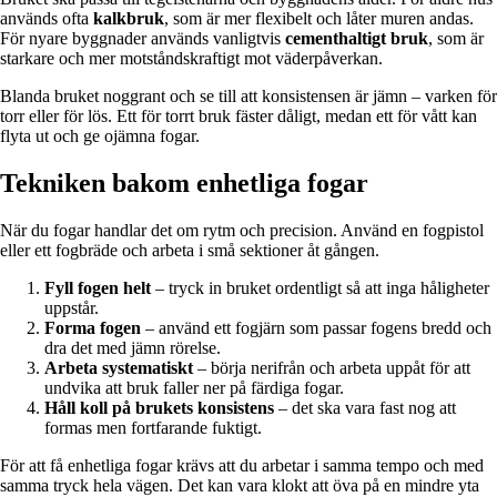
används ofta
kalkbruk
, som är mer flexibelt och låter muren andas.
För nyare byggnader används vanligtvis
cementhaltigt bruk
, som är
starkare och mer motståndskraftigt mot väderpåverkan.
Blanda bruket noggrant och se till att konsistensen är jämn – varken för
torr eller för lös. Ett för torrt bruk fäster dåligt, medan ett för vått kan
flyta ut och ge ojämna fogar.
Tekniken bakom enhetliga fogar
När du fogar handlar det om rytm och precision. Använd en fogpistol
eller ett fogbräde och arbeta i små sektioner åt gången.
Fyll fogen helt
– tryck in bruket ordentligt så att inga håligheter
uppstår.
Forma fogen
– använd ett fogjärn som passar fogens bredd och
dra det med jämn rörelse.
Arbeta systematiskt
– börja nerifrån och arbeta uppåt för att
undvika att bruk faller ner på färdiga fogar.
Håll koll på brukets konsistens
– det ska vara fast nog att
formas men fortfarande fuktigt.
För att få enhetliga fogar krävs att du arbetar i samma tempo och med
samma tryck hela vägen. Det kan vara klokt att öva på en mindre yta