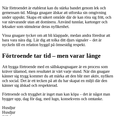
När förtroendet är etablerat kan du stärka bandet genom lek och
gemensam tid. Många gnagare älskar att utforska sin omgivning
under uppsikt. Skapa ett säkert område där de kan röra sig fritt, och
var närvarande utan att dominera. Använd tunnlar, kartonger och
leksaker som stimulerar deras nyfikenhet.
Vissa gnagare tycker om att bli klappade, medan andra föredrar att
bara vara nära dig. Lär dig att tolka ditt djurs signaler – det är
nyckeln till en relation byggd på ömsesidig respekt.
Förtroende tar tid – men varar länge
Att bygga förtroende med en sällskapsgnagare är en process som
kräver tålamod, men resultatet är värt varje stund. När din gnagare
känner sig trygg kommer du att märka att den blir mer aktiv, nyfiken
och social. Det är ett tecken på att du har skapat en miljö där den
känner sig älskad och respekterad.
Förtroende och trygghet är inget man kan köpa – det är något man
bygger upp, dag för dag, med lugn, konsekvens och omtanke.
Husdjur
Husdjur