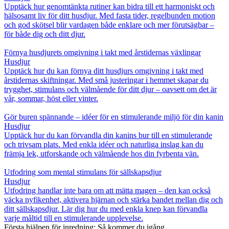
Upptäck hur genomtänkta rutiner kan bidra till ett harmoniskt och
hälsosamt liv för ditt husdjur. Med fasta tider, regelbunden motion
och god skötsel blir vardagen både enklare och mer förutsägbar –
för både dig och ditt djur.
Förnya husdjurets omgivning i takt med årstidernas växlingar
Husdjur
Upptäck hur du kan förnya ditt husdjurs omgivning i takt med
årstidernas skiftningar. Med små justeringar i hemmet skapar du
trygghet, stimulans och välmående för ditt djur – oavsett om det är
vår, sommar, höst eller vinter.
Gör buren spännande – idéer för en stimulerande miljö för din kanin
Husdjur
Upptäck hur du kan förvandla din kanins bur till en stimulerande
och trivsam plats. Med enkla idéer och naturliga inslag kan du
främja lek, utforskande och välmående hos din fyrbenta vän.
Utfodring som mental stimulans för sällskapsdjur
Husdjur
Utfodring handlar inte bara om att mätta magen – den kan också
väcka nyfikenhet, aktivera hjärnan och stärka bandet mellan dig och
ditt sällskapsdjur. Lär dig hur du med enkla knep kan förvandla
varje måltid till en stimulerande upplevelse.
Första hjälpen för inredning: Så kommer du igång