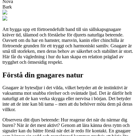
Nova
Bark
Att bygga upp ett förtroendefullt band till sin sällskapsgnagare
kräver tid, tålamod och förståelse för djurets naturliga beteende.
Oavsett om du har en hamster, marsvin, kanin eller chinchilla är
förtroende grunden för ett tryggt och harmoniskt samliv. Gnagare är
små till storleken, men deras behov av säkerhet och stabilitet är stort.
Här får du vägledning i hur du kan skapa en relation präglad av
trygghet och ömsesidig respekt.
Förstå din gnagares natur
Gnagare är bytesdjur i det vilda, vilket betyder att de instinktivt är
vaksamma mot snabba rörelser och oväntade ljud. Det är därför helt
naturligt att de kan verka skygga eller nervösa i början. Det betyder
inte att de inte kan bli tama – men att du behöver möta dem på deras
villkor.
Observera ditt djurs beteende: Hur reagerar det när du närmar dig
buren? När är det mest aktivt? Genom att lära känna dess rytm och
signaler kan du bättre förstå när det är redo för kontakt. En gnagare