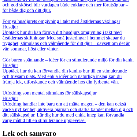
och god skötsel blir vardagen både enklare och mer förutsägbar –
för både dig och ditt djur.
Förnya husdjurets omgivning i takt med årstidernas växlingar
Husdjur
Upptäck hur du kan förnya ditt husdjurs omgivning i takt med
årstidernas skiftningar. Med små justeringar i hemmet skapar du
trygghet, stimulans och välmående för ditt djur – oavsett om det är
vår, sommar, höst eller vinter.
Gör buren spännande – idéer för en stimulerande miljö för din kanin
Husdjur
Upptäck hur du kan förvandla din kanins bur till en stimulerande
och trivsam plats. Med enkla idéer och naturliga inslag kan du
främja lek, utforskande och välmående hos din fyrbenta vän.
Utfodring som mental stimulans för sällskapsdjur
Husdjur
Utfodring handlar inte bara om att mätta magen – den kan också
väcka nyfikenhet, aktivera hjärnan och stärka bandet mellan dig och
ditt sällskapsdjur. Lär dig hur du med enkla knep kan förvandla
varje måltid till en stimulerande upplevelse.
Lek och samvaro