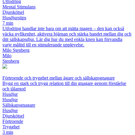
Utfodring
Mental Stimulans
Djurskötsel
Husdjurstips
7 min
Utfodring handlar inte bara om att mätta magen – den kan också
väcka nyfikenhet, aktivera hjärnan och stärka bandet mellan dig och
ditt sällskapsdjur. Lär dig hur du med enkla knep kan förvandla
varje måltid till en stimulerande upplevelse.
Milo Stenberg
Milo
Stenberg
Förtroende och trygghet mellan ägare och sällskapsgnagare
Bygg en stark och trygg relation till din gnagare genom förståelse
och tålamod
Husdjur
Husdjur
Sällskapsgnagare
Husdjur
Djurskötsel
Förtroende
Trygghet
3 min