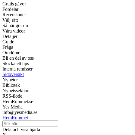
Gratis gåvor
Fördelar
Recensioner
Välj rätt
Så här gör du
Våra videor
Detaljer
Guide
Fråga
Omdöme
Bli en del av oss
Skicka ett tips
Interna remisser
Sidöversikt
Nyheter
Bibliotek
Nyhetssektion
RSS-flöde
HemRummet.se
Yes Media
info@yesmedia.se
HemRummet
Dela och visa hjärta
X