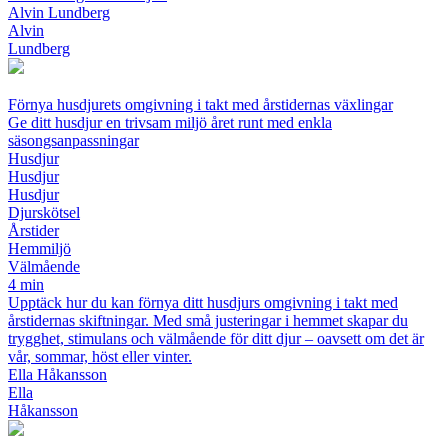
Alvin Lundberg
Alvin
Lundberg
Förnya husdjurets omgivning i takt med årstidernas växlingar
Ge ditt husdjur en trivsam miljö året runt med enkla
säsongsanpassningar
Husdjur
Husdjur
Husdjur
Djurskötsel
Årstider
Hemmiljö
Välmående
4 min
Upptäck hur du kan förnya ditt husdjurs omgivning i takt med
årstidernas skiftningar. Med små justeringar i hemmet skapar du
trygghet, stimulans och välmående för ditt djur – oavsett om det är
vår, sommar, höst eller vinter.
Ella Håkansson
Ella
Håkansson