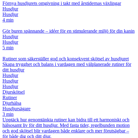
Förnya husdjurets omgivning i takt med årstidernas växlingar
Husdjur
Husdjur
4 min
Gör buren spännande – idéer för en stimulerande miljö för din kanin
Husdjur
Husdjur
5 min
Rutiner som säkerställer god och konsekvent skötsel av husdjuret
Skapa trygghet och balans i vardagen med välplanerade rutiner för
ditt husdjur
Husdjur
Husdjur
Husdjur
Djurskötsel
Rutiner
Djurhälsa
Husdjursägare
3 min
Upptäck hur genomtänkta rutiner kan bidra till ett harmoniskt och
hälsosamt liv för ditt husdjur. Med fasta tider, regelbunden motion
och god skötsel blir vardagen både enklare och mer förutsägbar –
för både dig och ditt djur.