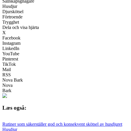
Sällskapsgnagare
Husdjur
Djurskötsel
Förtroende
Trygghet
Dela och visa hjärta
X
Facebook
Instagram
LinkedIn
YouTube
Pinterest
TikTok
Mail
RSS
Nova Bark
Nova
Bark
Læs også:
Rutiner som säkerställer god och konsekvent skötsel av husdjuret
Husdjur