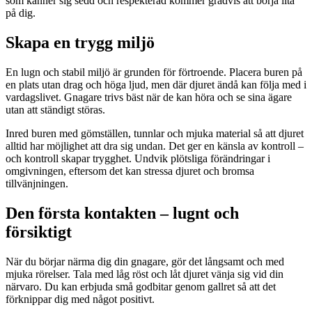
som känner sig sedd och respekterad kommer gradvis att börja lita
på dig.
Skapa en trygg miljö
En lugn och stabil miljö är grunden för förtroende. Placera buren på
en plats utan drag och höga ljud, men där djuret ändå kan följa med i
vardagslivet. Gnagare trivs bäst när de kan höra och se sina ägare
utan att ständigt störas.
Inred buren med gömställen, tunnlar och mjuka material så att djuret
alltid har möjlighet att dra sig undan. Det ger en känsla av kontroll –
och kontroll skapar trygghet. Undvik plötsliga förändringar i
omgivningen, eftersom det kan stressa djuret och bromsa
tillvänjningen.
Den första kontakten – lugnt och
försiktigt
När du börjar närma dig din gnagare, gör det långsamt och med
mjuka rörelser. Tala med låg röst och låt djuret vänja sig vid din
närvaro. Du kan erbjuda små godbitar genom gallret så att det
förknippar dig med något positivt.