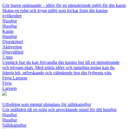
Gör buren spännande – idéer för en stimulerande miljö för din kanin
Skapa en rolig och trygg miljö som lockar fram din kanins
nyfikenhet
Husdjur
Husdjur
Kanin
Husdjur
Djurskötsel
Aktivering
Djurvälfärd
5 min
Upptäck hur du kan förvandla din kanins bur till en stimulerande
och trivsam plats. Med enkla idéer och naturliga inslag kan du
främja lek, utforskande och välmående hos din fyrbenta vän.
Freja Larsson
Freja
Larsson
Utfodring som mental stimulans för sällskapsdjur
Gör måltiden till en rolig och utvecklande stund för ditt husdjur
Husdjur
Husdjur
Sällskapsdjur