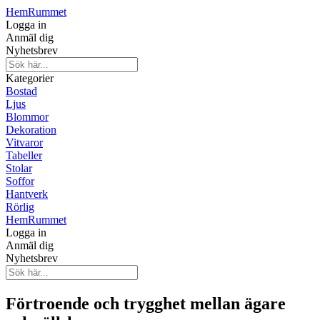
HemRummet
Logga in
Anmäl dig
Nyhetsbrev
Kategorier
Bostad
Ljus
Blommor
Dekoration
Vitvaror
Tabeller
Stolar
Soffor
Hantverk
Rörlig
HemRummet
Logga in
Anmäl dig
Nyhetsbrev
Förtroende och trygghet mellan ägare