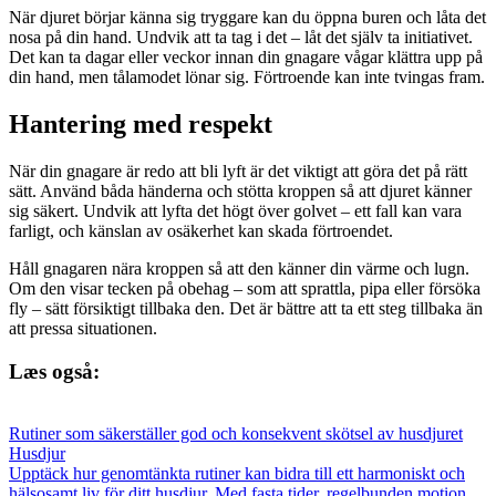
När djuret börjar känna sig tryggare kan du öppna buren och låta det
nosa på din hand. Undvik att ta tag i det – låt det själv ta initiativet.
Det kan ta dagar eller veckor innan din gnagare vågar klättra upp på
din hand, men tålamodet lönar sig. Förtroende kan inte tvingas fram.
Hantering med respekt
När din gnagare är redo att bli lyft är det viktigt att göra det på rätt
sätt. Använd båda händerna och stötta kroppen så att djuret känner
sig säkert. Undvik att lyfta det högt över golvet – ett fall kan vara
farligt, och känslan av osäkerhet kan skada förtroendet.
Håll gnagaren nära kroppen så att den känner din värme och lugn.
Om den visar tecken på obehag – som att sprattla, pipa eller försöka
fly – sätt försiktigt tillbaka den. Det är bättre att ta ett steg tillbaka än
att pressa situationen.
Læs også:
Rutiner som säkerställer god och konsekvent skötsel av husdjuret
Husdjur
Upptäck hur genomtänkta rutiner kan bidra till ett harmoniskt och
hälsosamt liv för ditt husdjur. Med fasta tider, regelbunden motion