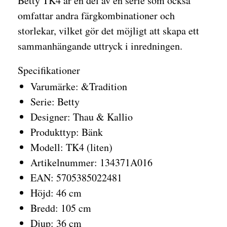
Betty TK4 är en del av en serie som också
omfattar andra färgkombinationer och
storlekar, vilket gör det möjligt att skapa ett
sammanhängande uttryck i inredningen.
Specifikationer
Varumärke: &Tradition
Serie: Betty
Designer: Thau & Kallio
Produkttyp: Bänk
Modell: TK4 (liten)
Artikelnummer: 134371A016
EAN: 5705385022481
Höjd: 46 cm
Bredd: 105 cm
Djup: 36 cm