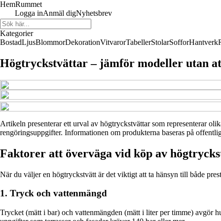
HemRummet
Logga in
Anmäl dig
Nyhetsbrev
Kategorier
Bostad
Ljus
Blommor
Dekoration
Vitvaror
Tabeller
Stolar
Soffor
Hantverk
Högtryckstvättar – jämför modeller utan at
Artikeln presenterar ett urval av högtryckstvättar som representerar olik
rengöringsuppgifter. Informationen om produkterna baseras på offentligt 
Faktorer att överväga vid köp av högtrycks
När du väljer en högtryckstvätt är det viktigt att ta hänsyn till både pr
1. Tryck och vattenmängd
Trycket (mätt i bar) och vattenmängden (mätt i liter per timme) avgör h