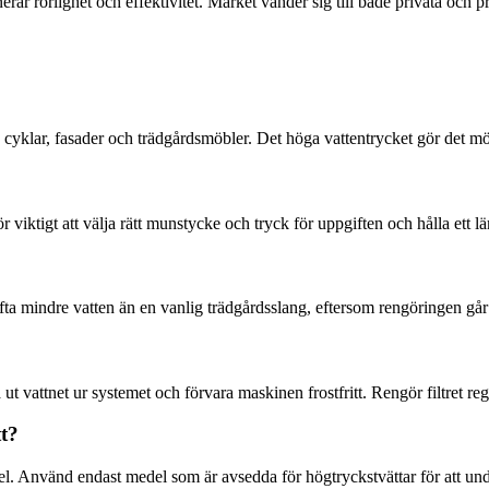
ar rörlighet och effektivitet. Märket vänder sig till både privata och p
 cyklar, fasader och trädgårdsmöbler. Det höga vattentrycket gör det möjli
ör viktigt att välja rätt munstycke och tryck för uppgiften och hålla ett lä
ta mindre vatten än en vanlig trädgårdsslang, eftersom rengöringen går
vattnet ur systemet och förvara maskinen frostfritt. Rengör filtret reg
t?
del. Använd endast medel som är avsedda för högtryckstvättar för att u