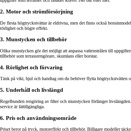
uppgifter som terrasser och fasader kräver 140 bar eller mer.
2. Motor och strömförsörjning
De flesta högtryckstvättar är eldrivna, men det finns också bensinmodelle
rörlighet och högre effekt.
3. Munstycken och tillbehör
Olika munstycken gör det möjligt att anpassa vattenstrålen till uppgift
tillbehör som terrassrengörare, skumlans eller borstar.
4. Rörlighet och förvaring
Tänk på vikt, hjul och handtag om du behöver flytta högtryckstvätten of
5. Underhåll och livslängd
Regelbunden rengöring av filter och munstycken förlänger livslängden.
service är lättillgängliga.
6. Pris och användningsområde
Priset beror på tryck, motoreffekt och tillbehör. Billigare modeller tä