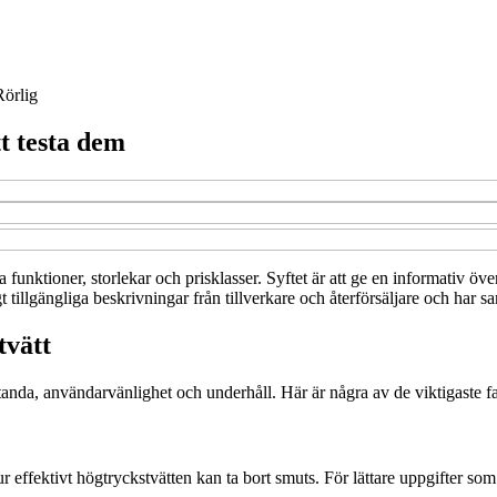
Rörlig
t testa dem
a funktioner, storlekar och prisklasser. Syftet är att ge en informativ öv
tillgängliga beskrivningar från tillverkare och återförsäljare och har s
tvätt
estanda, användarvänlighet och underhåll. Här är några av de viktigaste fa
ur effektivt högtryckstvätten kan ta bort smuts. För lättare uppgifter s