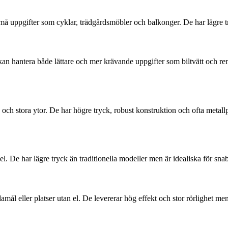
r små uppgifter som cyklar, trädgårdsmöbler och balkonger. De har lägr
kan hantera både lättare och mer krävande uppgifter som biltvätt och ren
och stora ytor. De har högre tryck, robust konstruktion och ofta metall
l el. De har lägre tryck än traditionella modeller men är idealiska för snab
mål eller platser utan el. De levererar hög effekt och stor rörlighet me