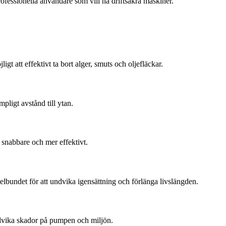
rofessionella användare som vill ha driftsäkra maskiner.
gt att effektivt ta bort alger, smuts och oljefläckar.
mpligt avstånd till ytan.
 snabbare och mer effektivt.
elbundet för att undvika igensättning och förlänga livslängden.
ndvika skador på pumpen och miljön.