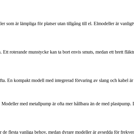
r som är lämpliga för platser utan tillgång till el. Elmodeller är vanligt
en. Ett roterande munstycke kan ta bort envis smuts, medan ett brett flä
ta. En kompakt modell med integrerad förvaring av slang och kabel är pr
 Modeller med metallpump är ofta mer hållbara än de med plastpump. De
cker de flesta vanliga behov, medan dyrare modeller är avsedda för frek