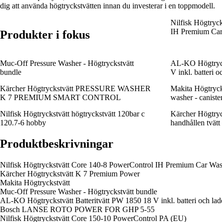
dig att använda högtryckstvätten innan du investerar i en toppmodell.
Nilfisk Högtryc
IH Premium Ca
Produkter i fokus
Muc-Off Pressure Washer - Högtryckstvätt
AL-KO Högtrycks
bundle
V inkl. batteri o
Kärcher Högtryckstvätt PRESSURE WASHER
Makita Högtryc
K 7 PREMIUM SMART CONTROL
washer - canister
Nilfisk Högtryckstvätt högtryckstvätt 120bar c
Kärcher Högtryc
120.7-6 hobby
handhållen tvätt
Produktbeskrivningar
Nilfisk Högtryckstvätt Core 140-8 PowerControl IH Premium Car Wa
Kärcher Högtryckstvätt K 7 Premium Power
Makita Högtryckstvätt
Muc-Off Pressure Washer - Högtryckstvätt bundle
AL-KO Högtryckstvätt Batteritvätt PW 1850 18 V inkl. batteri och lad
Bosch LANSE ROTO POWER FOR GHP 5-55
Nilfisk Högtryckstvätt Core 150-10 PowerControl PA (EU)