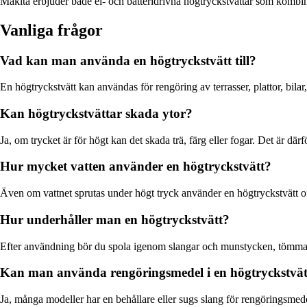
Makita erbjuder både el- och batteridrivna högtryckstvättar som kombiner
Vanliga frågor
Vad kan man använda en högtryckstvätt till?
En högtryckstvätt kan användas för rengöring av terrasser, plattor, bilar,
Kan högtryckstvättar skada ytor?
Ja, om trycket är för högt kan det skada trä, färg eller fogar. Det är därf
Hur mycket vatten använder en högtryckstvätt?
Även om vattnet sprutas under högt tryck använder en högtryckstvätt of
Hur underhåller man en högtryckstvätt?
Efter användning bör du spola igenom slangar och munstycken, tömma ut 
Kan man använda rengöringsmedel i en högtryckstvät
Ja, många modeller har en behållare eller sugs slang för rengöringsme