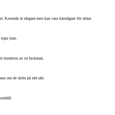
het. Keramik är elegant men kan vara känsligare för stötar.
 repa ytan.
bör monteras av en fackman.
ra om de sköts på rätt sätt.
hushåll.