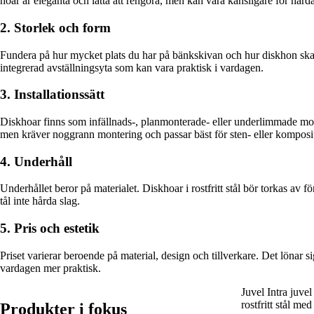
hoar är eleganta och lätta att rengöra, men kan vara känsligare för hårda
2. Storlek och form
Fundera på hur mycket plats du har på bänkskivan och hur diskhon ska 
integrerad avställningsyta som kan vara praktisk i vardagen.
3. Installationssätt
Diskhoar finns som infällnads-, planmonterade- eller underlimmade mode
men kräver noggrann montering och passar bäst för sten- eller komposi
4. Underhåll
Underhållet beror på materialet. Diskhoar i rostfritt stål bör torkas av 
tål inte hårda slag.
5. Pris och estetik
Priset varierar beroende på material, design och tillverkare. Det lönar 
vardagen mer praktisk.
Juvel Intra juv
rostfritt stål me
Produkter i fokus