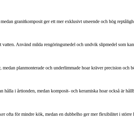
lla, medan granitkomposit ger ett mer exklusivt utseende och hög reptålig
årt vatten. Använd milda rengöringsmedel och undvik slipmedel som kan
 själv, medan planmonterade och underlimmade hoar kräver precision och 
kan hålla i årtionden, medan komposit- och keramiska hoar också är hållba
er ofta för mindre kök, medan en dubbelho ger mer flexibilitet i större 