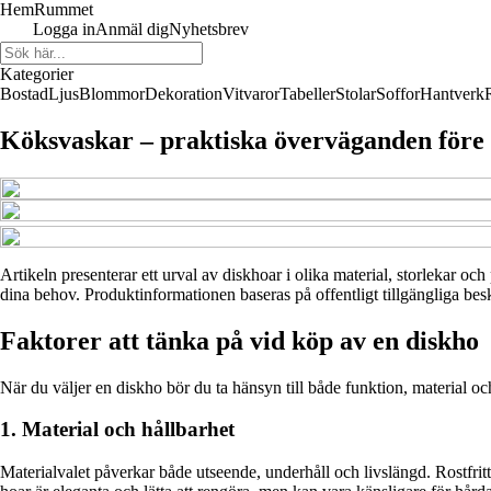
HemRummet
Logga in
Anmäl dig
Nyhetsbrev
Kategorier
Bostad
Ljus
Blommor
Dekoration
Vitvaror
Tabeller
Stolar
Soffor
Hantverk
Köksvaskar – praktiska överväganden före 
Artikeln presenterar ett urval av diskhoar i olika material, storlekar och
dina behov. Produktinformationen baseras på offentligt tillgängliga besk
Faktorer att tänka på vid köp av en diskho
När du väljer en diskho bör du ta hänsyn till både funktion, material oc
1. Material och hållbarhet
Materialvalet påverkar både utseende, underhåll och livslängd. Rostfrit