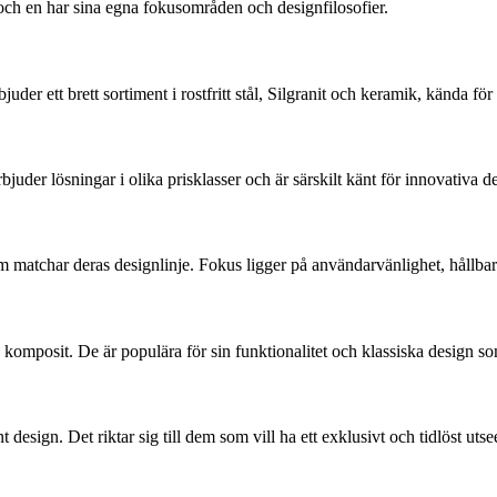
ch en har sina egna fokusområden och designfilosofier.
der ett brett sortiment i rostfritt stål, Silgranit och keramik, kända för
der lösningar i olika prisklasser och är särskilt känt för innovativa d
 matchar deras designlinje. Fokus ligger på användarvänlighet, hållbarhet
och komposit. De är populära för sin funktionalitet och klassiska design s
esign. Det riktar sig till dem som vill ha ett exklusivt och tidlöst utsee