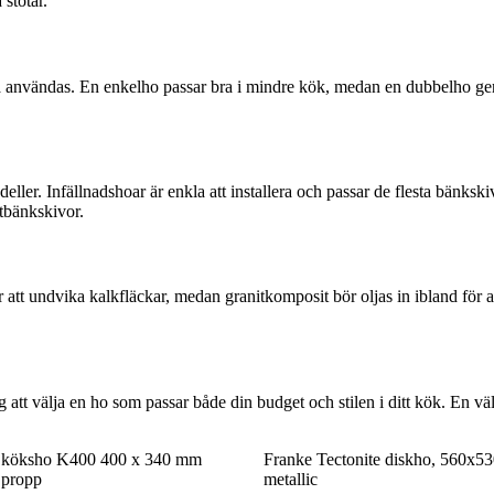
 stötar.
användas. En enkelho passar bra i mindre kök, medan en dubbelho ger f
ller. Infällnadshoar är enkla att installera och passar de flesta bänks
tbänkskivor.
för att undvika kalkfläckar, medan granitkomposit bör oljas in ibland för 
sig att välja en ho som passar både din budget och stilen i ditt kök. En 
el köksho K400 400 x 340 mm
Franke Tectonite diskho, 560x53
d propp
metallic