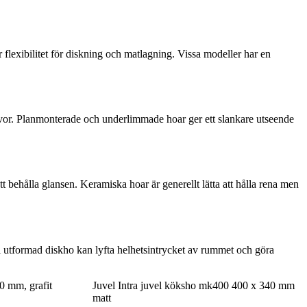
lexibilitet för diskning och matlagning. Vissa modeller har en
kivor. Planmonterade och underlimmade hoar ger ett slankare utseende
att behålla glansen. Keramiska hoar är generellt lätta att hålla rena men
väl utformad diskho kan lyfta helhetsintrycket av rummet och göra
0 mm, grafit
Juvel Intra juvel köksho mk400 400 x 340 mm
matt