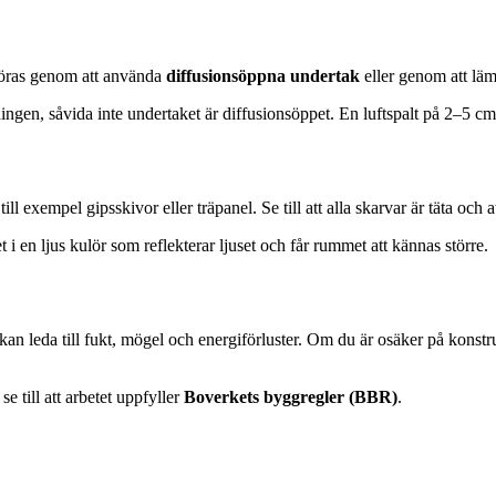
göras genom att använda
diffusionsöppna undertak
eller genom att läm
ingen, såvida inte undertaket är diffusionsöppet. En luftspalt på 2–5 cm 
l exempel gipsskivor eller träpanel. Se till att alla skarvar är täta och 
et i en ljus kulör som reflekterar ljuset och får rummet att kännas större.
 kan leda till fukt, mögel och energiförluster. Om du är osäker på konstru
e till att arbetet uppfyller
Boverkets byggregler (BBR)
.