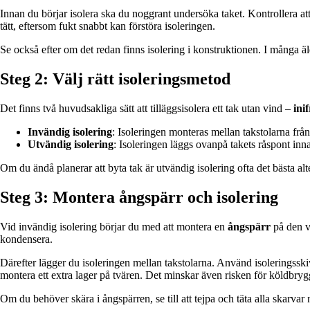
Innan du börjar isolera ska du noggrant undersöka taket. Kontrollera att d
tätt, eftersom fukt snabbt kan förstöra isoleringen.
Se också efter om det redan finns isolering i konstruktionen. I många äld
Steg 2: Välj rätt isoleringsmetod
Det finns två huvudsakliga sätt att tilläggsisolera ett tak utan vind –
ini
Invändig isolering
: Isoleringen monteras mellan takstolarna fr
Utvändig isolering
: Isoleringen läggs ovanpå takets råspont in
Om du ändå planerar att byta tak är utvändig isolering ofta det bästa alte
Steg 3: Montera ångspärr och isolering
Vid invändig isolering börjar du med att montera en
ångspärr
på den va
kondensera.
Därefter lägger du isoleringen mellan takstolarna. Använd isoleringsskivor
montera ett extra lager på tvären. Det minskar även risken för köldbryg
Om du behöver skära i ångspärren, se till att tejpa och täta alla skarvar 