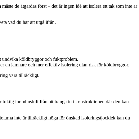
måste de åtgärdas först – det är ingen idé att isolera ett tak som inte är
eta vad du har att utgå ifrån.
att undvika köldbryggor och fuktproblem.
r en jämnare och mer effektiv isolering utan risk för köldbryggor.
ing vara tillräckligt.
 fuktig inomhusluft från att tränga in i konstruktionen där den kan
tolarna inte är tillräckligt höga för önskad isoleringstjocklek kan du