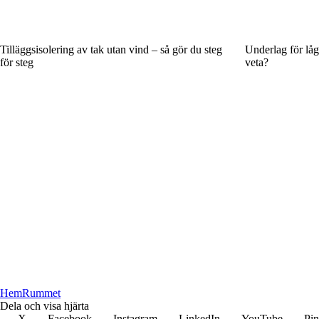
Tilläggsisolering av tak utan vind – så gör du steg
Underlag för låg
för steg
veta?
HemRummet
Dela och visa hjärta
X
Facebook
Instagram
LinkedIn
YouTube
Pin