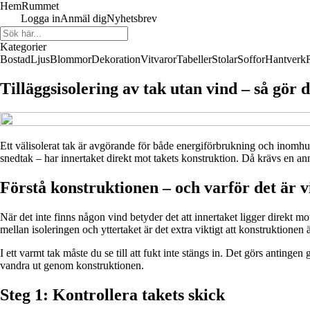
HemRummet
Logga in
Anmäl dig
Nyhetsbrev
Kategorier
Bostad
Ljus
Blommor
Dekoration
Vitvaror
Tabeller
Stolar
Soffor
Hantverk
Tilläggsisolering av tak utan vind – så gör d
Ett välisolerat tak är avgörande för både energiförbrukning och inom
snedtak – har innertaket direkt mot takets konstruktion. Då krävs en ann
Förstå konstruktionen – och varför det är v
När det inte finns någon vind betyder det att innertaket ligger direkt m
mellan isoleringen och yttertaket är det extra viktigt att konstruktionen 
I ett varmt tak måste du se till att fukt inte stängs in. Det görs anting
vandra ut genom konstruktionen.
Steg 1: Kontrollera takets skick