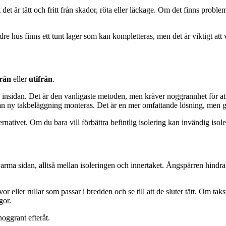
et är tätt och fritt från skador, röta eller läckage. Om det finns problem 
re hus finns ett tunt lager som kan kompletteras, men det är viktigt att v
från
eller
utifrån
.
ån insidan. Det är den vanligaste metoden, men kräver noggrannhet för 
nan ny takbeläggning monteras. Det är en mer omfattande lösning, men ge
rnativet. Om du bara vill förbättra befintlig isolering kan invändig isoler
rma sidan, alltså mellan isoleringen och innertaket. Ångspärren hindrar
 eller rullar som passar i bredden och se till att de sluter tätt. Om taks
gor.
noggrant efteråt.