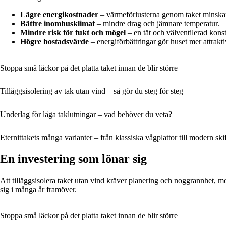
Lägre energikostnader
– värmeförlusterna genom taket minskar
Bättre inomhusklimat
– mindre drag och jämnare temperatur.
Mindre risk för fukt och mögel
– en tät och välventilerad konst
Högre bostadsvärde
– energiförbättringar gör huset mer attrakti
Stoppa små läckor på det platta taket innan de blir större
Tilläggsisolering av tak utan vind – så gör du steg för steg
Underlag för låga taklutningar – vad behöver du veta?
Eternittakets många varianter – från klassiska vågplattor till modern ski
En investering som lönar sig
Att tilläggsisolera taket utan vind kräver planering och noggrannhet, m
sig i många år framöver.
Stoppa små läckor på det platta taket innan de blir större