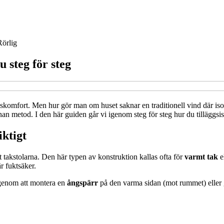
Rörlig
u steg för steg
huskomfort. Men hur gör man om huset saknar en traditionell vind där 
an metod. I den här guiden går vi igenom steg för steg hur du tilläggsiso
iktigt
ot takstolarna. Den här typen av konstruktion kallas ofta för
varmt tak
e
är fuktsäker.
en genom att montera en
ångspärr
på den varma sidan (mot rummet) eller