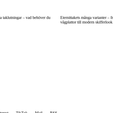
a taklutningar – vad behöver du
Eternittakets många varianter – f
vågplattor till modern skifferlook
terest
TikTok
Mail
RSS