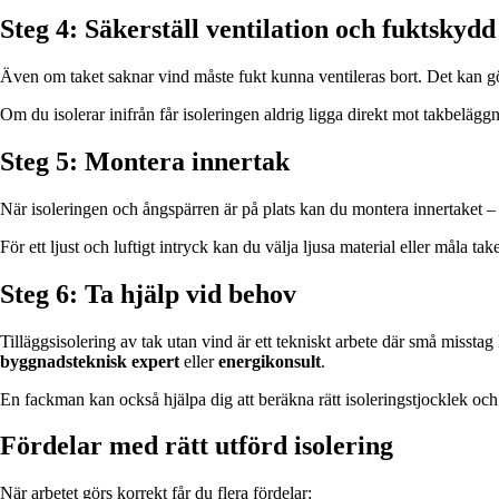
Steg 4: Säkerställ ventilation och fuktskydd
Även om taket saknar vind måste fukt kunna ventileras bort. Det kan 
Om du isolerar inifrån får isoleringen aldrig ligga direkt mot takbeläggn
Steg 5: Montera innertak
När isoleringen och ångspärren är på plats kan du montera innertaket – til
För ett ljust och luftigt intryck kan du välja ljusa material eller måla tak
Steg 6: Ta hjälp vid behov
Tilläggsisolering av tak utan vind är ett tekniskt arbete där små misstag
byggnadsteknisk expert
eller
energikonsult
.
En fackman kan också hjälpa dig att beräkna rätt isoleringstjocklek och s
Fördelar med rätt utförd isolering
När arbetet görs korrekt får du flera fördelar: