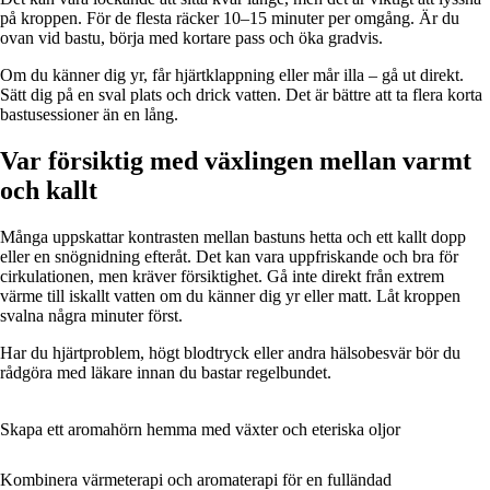
på kroppen. För de flesta räcker 10–15 minuter per omgång. Är du
ovan vid bastu, börja med kortare pass och öka gradvis.
Om du känner dig yr, får hjärtklappning eller mår illa – gå ut direkt.
Sätt dig på en sval plats och drick vatten. Det är bättre att ta flera korta
bastusessioner än en lång.
Var försiktig med växlingen mellan varmt
och kallt
Många uppskattar kontrasten mellan bastuns hetta och ett kallt dopp
eller en snögnidning efteråt. Det kan vara uppfriskande och bra för
cirkulationen, men kräver försiktighet. Gå inte direkt från extrem
värme till iskallt vatten om du känner dig yr eller matt. Låt kroppen
svalna några minuter först.
Har du hjärtproblem, högt blodtryck eller andra hälsobesvär bör du
rådgöra med läkare innan du bastar regelbundet.
Skapa ett aromahörn hemma med växter och eteriska oljor
Kombinera värmeterapi och aromaterapi för en fulländad