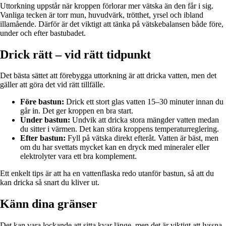
Uttorkning uppstår när kroppen förlorar mer vätska än den får i sig.
Vanliga tecken är torr mun, huvudvärk, trötthet, yrsel och ibland
illamående. Därför är det viktigt att tänka på vätskebalansen både före,
under och efter bastubadet.
Drick rätt – vid rätt tidpunkt
Det bästa sättet att förebygga uttorkning är att dricka vatten, men det
gäller att göra det vid rätt tillfälle.
Före bastun:
Drick ett stort glas vatten 15–30 minuter innan du
går in. Det ger kroppen en bra start.
Under bastun:
Undvik att dricka stora mängder vatten medan
du sitter i värmen. Det kan störa kroppens temperaturreglering.
Efter bastun:
Fyll på vätska direkt efteråt. Vatten är bäst, men
om du har svettats mycket kan en dryck med mineraler eller
elektrolyter vara ett bra komplement.
Ett enkelt tips är att ha en vattenflaska redo utanför bastun, så att du
kan dricka så snart du kliver ut.
Känn dina gränser
Det kan vara lockande att sitta kvar länge, men det är viktigt att lyssna