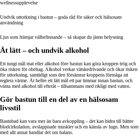
wellnessupplevelse
Undvik uttorkning i bastun – goda råd för säker och hälsosam
användning
Ljus som främjar välbefinnande – så skapar du jämn belysning
Ät lätt – och undvik alkohol
Ett tungt mål mat eller alkohol före bastun kan göra kroppen trög och
öka risken för obehag. Alkohol verkar vätskedrivande och ökar risken
för uttorkning, samtidigt som den försämrar kroppens förmåga att
reglera värme. Ät hellre ett lätt mål ett par timmar innan bastun, och
vänta med alkohol till efteråt – tillsammans med rikligt med vatten.
Gör bastun till en del av en hälsosam
livsstil
Bastubad kan vara mer än bara avkoppling – det kan bidra till bättre
blodcirkulation, avslappnade muskler och en känsla av lugn. Men som
med allt annat handlar det om balans.