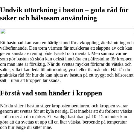
Undvik uttorkning i bastun – goda råd för
säker och hälsosam användning
Ett bastubad kan vara en härlig stund för avkoppling, återhämtning och
välbefinnande. Den torra värmen får musklerna att slappna av och kan
ge en känsla av rening både fysiskt och mentalt. Men samma värme
som gör bastun så skön kan också innebära en påfrestning för kroppen
om man inte är försiktig. När du svettas mycket förlorar du vätska och
salter, vilket kan leda till uttorkning, yrsel eller illamående. Här får du
praktiska råd för hur du kan njuta av bastun på ett tryggt och hälsosamt
sätt – utan att kroppen tar skada.
Förstå vad som händer i kroppen
När du sitter i bastun stiger kroppstemperaturen, och kroppen svarar
genom att svettas för att kyla ner sig. Det innebär att du förlorar vätska
– ofta mer än du märker. Ett vanligt bastubad på 10–15 minuter kan
göra att du svettas ut upp till en liter vätska, beroende på temperatur
och hur länge du sitter inne.